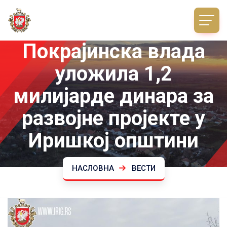
Покрајинска влада
уложила 1,2
милијарде динара за
развојне пројекте у
Иришкој општини
НАСЛОВНА
ВЕСТИ