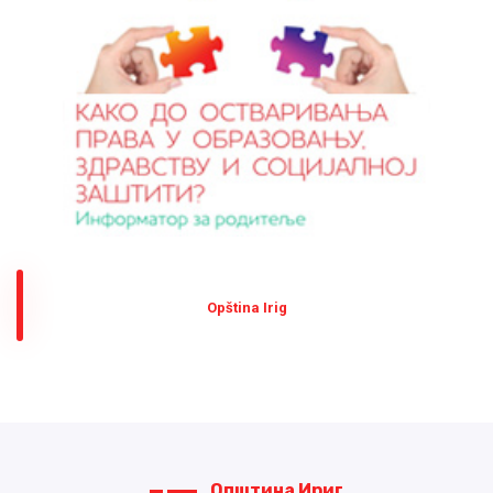
Оpština Irig
Општина Ириг