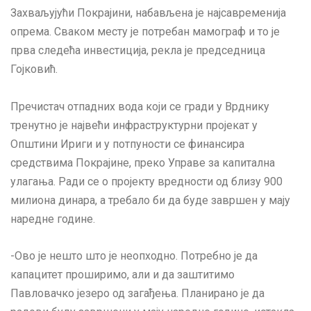
Захваљујући Покрајини, набављена је најсавременија
опрема. Сваком месту је потребан мамограф и то је
прва следећа инвестиција, рекла је председница
Гојковић.
Пречистач отпадних вода који се гради у Врднику
тренутно је највећи инфраструктурни пројекат у
Општини Ириги и у потпуности се финансира
средствима Покрајине, преко Управе за капитална
улагања. Ради се о пројекту вредности од близу 900
милиона динара, а требало би да буде завршен у мају
наредне године.
-Ово је нешто што је неопходно. Потребно је да
капацитет проширимо, али и да заштитимо
Павловачко језеро од загађења. Планирано је да