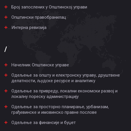
Број запослених у Општинској управи
Општински правобранилац
Интерна ревизија
/
Начелник Општинске управе
Одељење за општу и електронску управу, друштвене
делатности, људске ресурсе и аналитику
Одељење за привреду, локални економски развој и
локалну пореску администрацију
Одељење за просторно планирање, урбанизам,
грађевинске и имовинско правне послове
Одељење за финансије и буџет