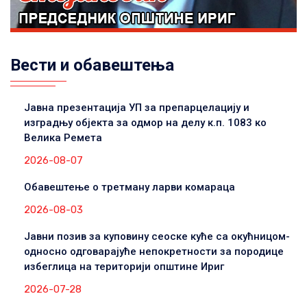
Вести и обавештења
Јавна презентација УП за препарцелацију и
изградњу објекта за одмор на делу к.п. 1083 ко
Велика Ремета
2026-08-07
Обавештење о третману ларви комараца
2026-08-03
Јавни позив за куповину сеоске куће са окућницом-
односно одговарајуће непокретности за породице
избеглица на територији општине Ириг
2026-07-28