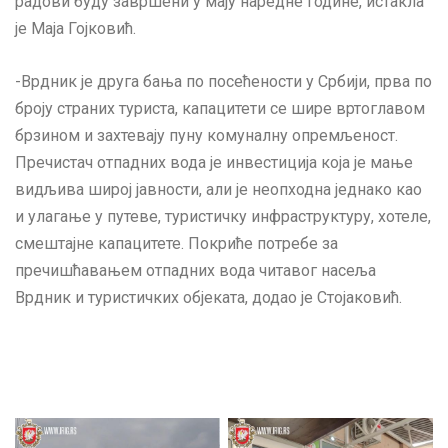
радови буду завршени у мају наредне године, истакла
је Маја Гојковић.
-Врдник је друга бања по посећености у Србији, прва по
броју страних туриста, капацитети се шире вртоглавом
брзином и захтевају пуну комуналну опремљеност.
Пречистач отпадних вода је инвестиција која је мање
видљива широј јавности, али је неопходна једнако као
и улагање у путеве, туристичку инфраструктуру, хотеле,
смештајне капацитете. Покриће потребе за
пречишћавањем отпадних вода читавог насеља
Врдник и туристичких објеката, додао је Стојаковић.