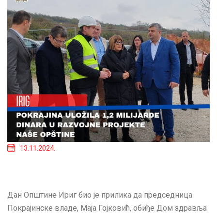
13.11.2024.
Дан Општине Ириг био је прилика да председница
Покрајинске владе, Маја Гојковић, обиђе Дом здравља