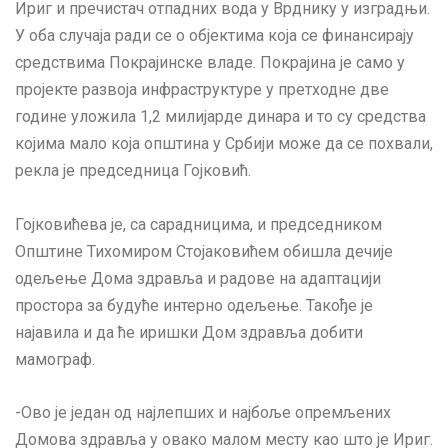
Ириг и пречистач отпадних вода у Врднику у изградњи.
У оба случаја ради се о објектима која се финансирају
средствима Покрајинске владе. Покрајина је само у
пројекте развоја инфраструктуре у претходне две
године уложила 1,2 милијарде динара и то су средства
којима мало која општина у Србији може да се похвали,
рекла је председница Гојковић.
Гојковићева је, са сарадницима, и председником
Општине Тихомиром Стојаковићем обишла дечије
одељење Дома здравља и радове на адаптацији
простора за будуће интерно одељење. Такође је
најавила и да ће иришки Дом здравља добити
мамограф.
-Ово је један од најлепших и најбоље опремљених
Домова здравља у овако малом месту као што је Ириг.