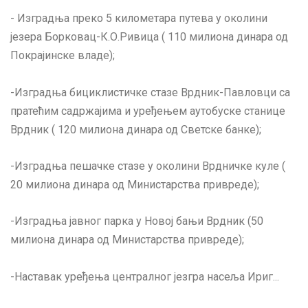
- Изградња преко 5 километара путева у околини
језера Борковац-К.О.Ривица ( 110 милиона динара од
Покрајинске владе);
-Изградња бициклистичке стазе Врдник-Павловци са
пратећим садржајима и уређењем аутобуске станице
Врдник ( 120 милиона динара од Светске банке);
-Изградња пешачке стазе у околини Врдничке куле (
20 милиона динара од Министарства привреде);
-Изградња јавног парка у Новој бањи Врдник (50
милиона динара од Министарства привреде);
-Наставак уређења централног језгра насеља Ириг...