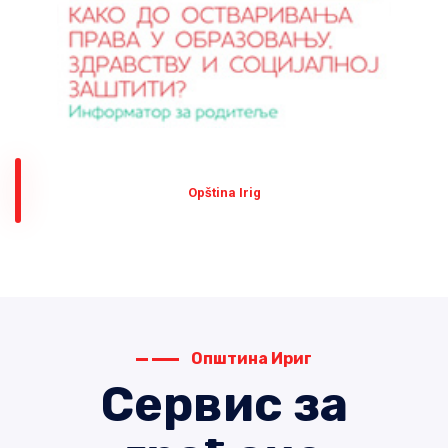
Оpština Irig
Општина Ириг
Сервис за