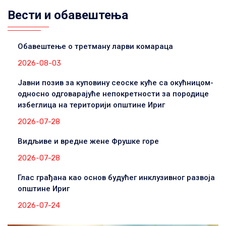
Вести и обавештења
Обавештење о третману ларви комараца
2026-08-03
Јавни позив за куповину сеоске куће са окућницом-
односно одговарајуће непокретности за породице
избеглица на територији општине Ириг
2026-07-28
Видљиве и вредне жене Фрушке горе
2026-07-28
Глас грађана као основ будућег инклузивног развоја
општине Ириг
2026-07-24