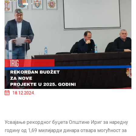
18.12.2024.
Усвајање рекордног буџета Општине Ириг за наредну
годину од 1,69 милијарди динара отвара могућност за