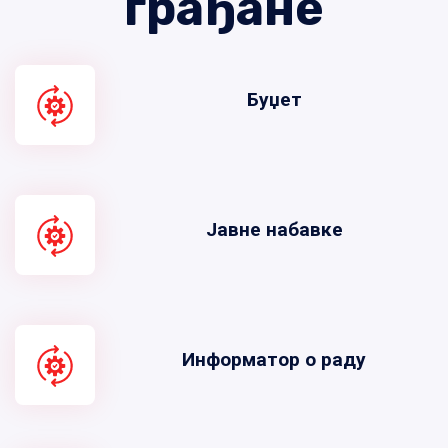
грађане
Буџет
Јавне набавке
Информатор о раду