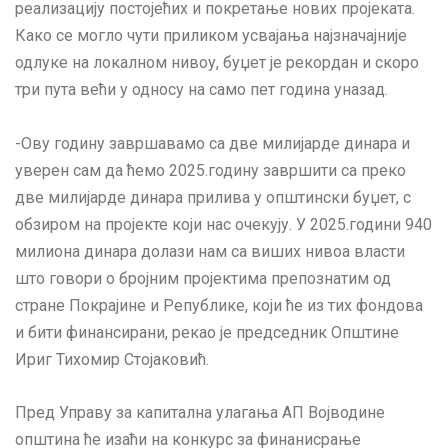
реализацију постојећих и покретање нових пројеката.
Како се могло чути приликом усвајања најзначајније
одлуке на локалном нивоу, буџет је рекордан и скоро
три пута већи у односу на само пет година уназад.
-Ову годину завршавамо са две милијарде динара и
уверен сам да ћемо 2025.годину завршити са преко
две милијарде динара прилива у општински буџет, с
обзиром на пројекте који нас очекују. У 2025.години 940
милиона динара долази нам са виших нивоа власти
што говори о бројним пројектима препознатим од
стране Покрајине и Републике, који ће из тих фондова
и бити финансирани, рекао је председник Општине
Ириг Тихомир Стојаковић.
Пред Управу за капитална улагања АП Војводине
општина ће изаћи на конкурс за финанисрање