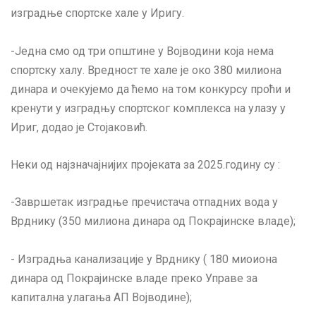
изградње спортске хале у Иригу.
-Једна смо од три општине у Војводини која нема
спортску халу. Вредност те хале је око 380 милиона
динара и очекујемо да ћемо на том конкурсу проћи и
кренути у изградњу спортског комплекса на улазу у
Ириг, додао је Стојаковић.
Неки од најзначајнијих пројеката за 2025.годину су :
-Завршетак изградње пречистача отпадних вода у
Врднику (350 милиона динара од Покрајинске владе);
- Изградња канализације у Врднику ( 180 миоиона
динара од Покрајинске владе преко Управе за
капитална улагања АП Војводине);