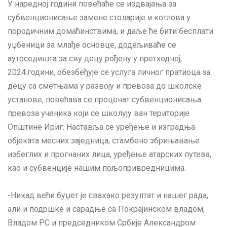
У наредној години повећаће се издвајања за
субвенционисање замене столарије и котлова у
породичним домаћинствима, и даље ће бити бесплати
уџбеници за млађе основце, додељиваће се
аутоседишта за сву децу рођену у претходној,
2024.години, обезбеђује се услуга личног пратиоца за
децу са сметњама у развоју и превоза до школске
установе, повећава се проценат субвенционисања
превоза ученика који се школују ван територије
Општине Ириг. Наставља се уређење и изградња
објеката месних заједница, стамбено збрињавање
избеглих и прогнаних лица, уређење атарских путева,
као и субвенције нашим пољопривредницима.
-Никад већи буџет је свакако резултат и нашег рада,
али и подршке и сарадње са Покрајинском владом,
Владом РС и председником Србије Александром