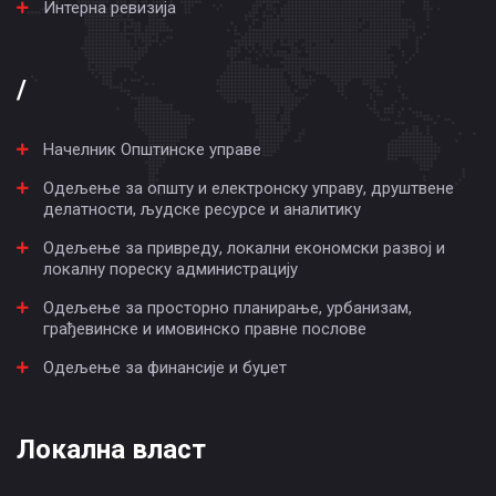
Интерна ревизија
/
Начелник Општинске управе
Одељење за општу и електронску управу, друштвене
делатности, људске ресурсе и аналитику
Одељење за привреду, локални економски развој и
локалну пореску администрацију
Одељење за просторно планирање, урбанизам,
грађевинске и имовинско правне послове
Одељење за финансије и буџет
Локална власт