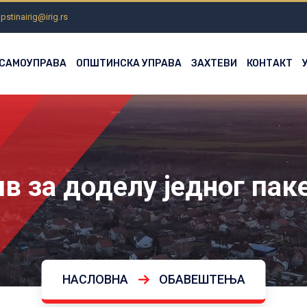
pstinairig@irig.rs
 САМОУПРАВА
ОПШТИНСКА УПРАВА
ЗАХТЕВИ
КОНТАКТ
ив за доделу једног пак
НАСЛОВНА
ОБАВЕШТЕЊА