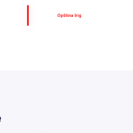
Оpština Irig
е