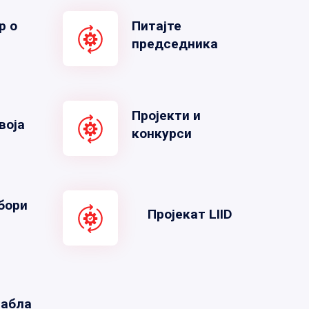
р о
Питајте
председника
Пројекти и
воја
конкурси
бори
Пројекат LIID
табла