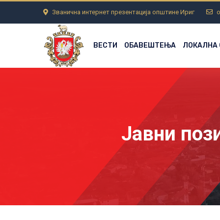
Званична интернет презентација општине Ириг
o
ВЕСТИ
ОБАВЕШТЕЊА
ЛОКАЛНА
Јавни поз