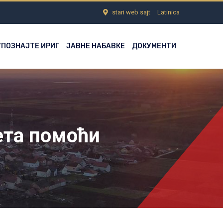
stari web sajt
Latinica
УПОЗНАЈТЕ ИРИГ
ЈАВНЕ НАБАВКЕ
ДОКУМЕНТИ
ета помоћи