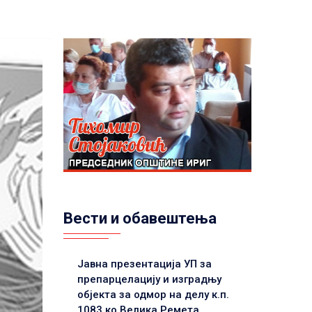
Вести и обавештења
Јавна презентација УП за
препарцелацију и изградњу
објекта за одмор на делу к.п.
1083 ко Велика Ремета