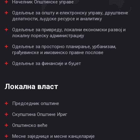
Начелник Општинске управе
Одељење за општу и електронску управу, друштвене
делатности, људске ресурсе и аналитику
Одељење за привреду, локални економски развој и
локалну пореску администрацију
Одељење за просторно планирање, урбанизам,
грађевинске и имовинско правне послове
Одељење за финансије и буџет
Локална власт
Председник општине
Скупштина Општине Ириг
Општинско веће
Месне заједнице и месне канцеларије