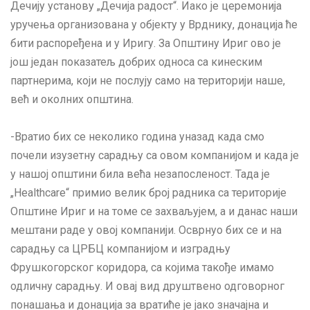
Дечију установу „Дечија радост“. Иако је церемонија
уручења организована у објекту у Врднику, донација ће
бити распоређена и у Иригу. За Општину Ириг ово је
још један показатељ добрих односа са кинеским
партнерима, који не послују само на територији наше,
већ и околних општина.
-Вратио бих се неколико година уназад када смо
почели изузетну сарадњу са овом компанијом и када је
у нашој општини била већа незапосленост. Тада је
„Healthcare“ примио велик број радника са територије
Општине Ириг и на томе се захваљујем, а и данас наши
мештани раде у овој компанији. Осврнуо бих се и на
сарадњу са ЦРБЦ компанијом и изградњу
Фрушкогорског коридора, са којима такође имамо
одличну сарадњу. И овај вид друштвено одговорног
понашања и донација за вратиће је јако значајна и