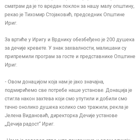
сматрам да је то вредан поклон за нашу малу општину,
рекао је Тихомир Стојаковић, председник Општине
Ириг.
За вртиће у Иригу и Врднику обезбеђено је 200 душека
за дечије кревете. У знак захвалности, малишани су
припремили програм за госте и представнике Општине
Ириг.
- Овом донацијом која нам је јако значајна,
подмирићемо све потребе наше установе. Донација је
стигла након захтева који смо упутили и добили смо
тачно онолико душека колико смо тражили, рекла је
Јелена Видановић, директорка Дечије установе
„Дечија радост“ Ириг.