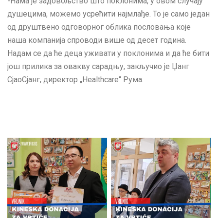
-Нама је задовољство што поклонима, у овом случају
душецима, можемо усрећити најмлађе. То је само један
од друштвено одговорног облика пословања које
наша компанија спроводи више од десет година.
Надам се да ће деца уживати у поклонима и да ће бити
још прилика за овакву сарадњу, закључио је Џанг
СјаоСјанг, директор „Healthcare“ Рума.