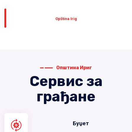
Оpština Irig
Општина Ириг
Сервис за
грађане
Буџет