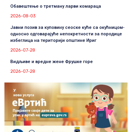
Обавештење о третману ларви комараца
2026-08-03
Јавни позив за куповину сеоске куће са окућницом-
односно одговарајуће непокретности за породице
избеглица на територији општине Ириг
2026-07-28
Видљиве и вредне жене Фрушке горе
2026-07-28