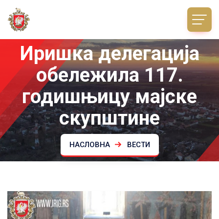
Иришка делегација
обележила 117.
годишњицу мајске
скупштине
НАСЛОВНА
ВЕСТИ