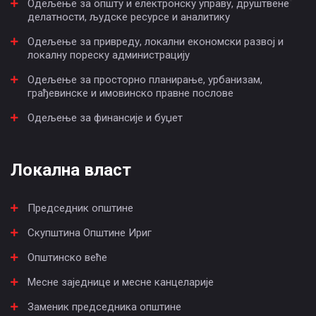
Одељење за општу и електронску управу, друштвене
делатности, људске ресурсе и аналитику
Одељење за привреду, локални економски развој и
локалну пореску администрацију
Одељење за просторно планирање, урбанизам,
грађевинске и имовинско правне послове
Одељење за финансије и буџет
Локална власт
Председник општине
Скупштина Општине Ириг
Општинско веће
Месне заједнице и месне канцеларије
Заменик председника општине