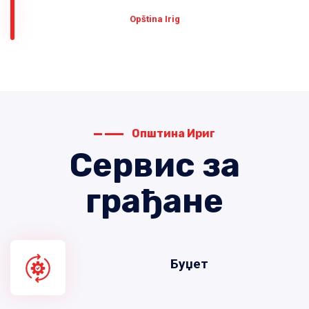
Оpština Irig
Општина Ириг
Сервис за
грађане
Буџет