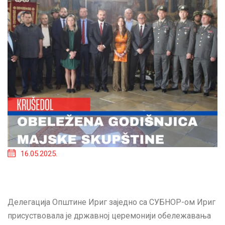
16.05.2025.
Делегација Општине Ириг заједно са СУБНОР-ом Ириг
присуствовала је државној церемонији обележавања