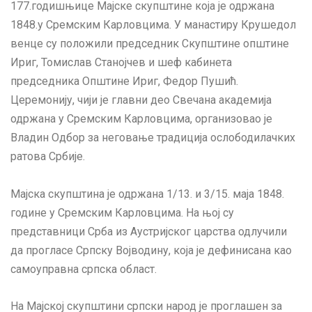
177.годишњице Мајске скупштине која је одржана
1848.у Сремским Карловцима. У манастиру Крушедол
венце су положили председник Скупштине општине
Ириг, Томислав Станојчев и шеф кабинета
председника Општине Ириг, Федор Пушић.
Церемонију, чији је главни део Свечана академија
одржана у Сремским Карловцима, организовао је
Владин Одбор за неговање традиција ослободилачких
ратова Србије.
Мајска скупштина је одржана 1/13. и 3/15. маја 1848.
године у Сремским Карловцима. На њој су
представници Срба из Аустријског царства одлучили
да прогласе Српску Војводину, која је дефинисана као
самоуправна српска област.
На Мајској скупштини српски народ је проглашен за