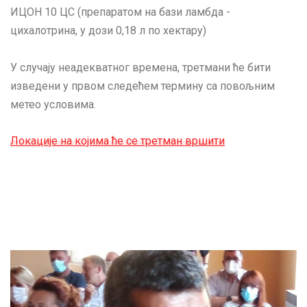
ИЦОН 10 ЦС (препаратом на бази ламбда -
цихалотрина, у дози 0,18 л по хектару)
У случају неадекватног времена, третмани ће бити
изведени у првом следећем термину са повољним
метео условима.
Локације на којима ће се третман вршити