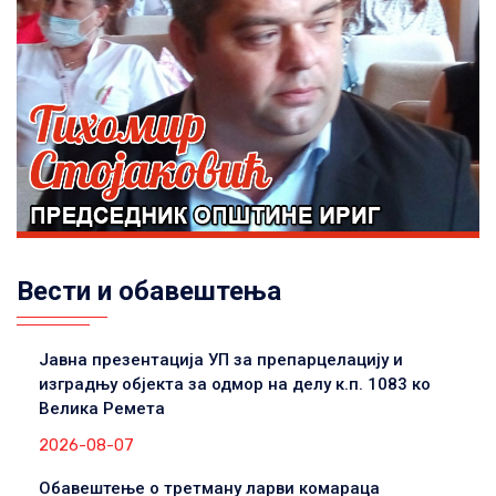
Вести и обавештења
Јавна презентација УП за препарцелацију и
изградњу објекта за одмор на делу к.п. 1083 ко
Велика Ремета
2026-08-07
Обавештење о третману ларви комараца