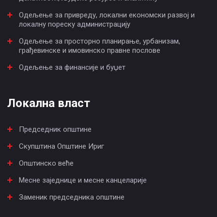
Одељење за привреду, локални економски развој и
локалну пореску администрацију
Одељење за просторно планирање, урбанизам,
грађевинске и имовинско правне послове
Одељење за финансије и буџет
Локална власт
Председник општине
Скупштина Општине Ириг
Општинско веће
Месне заједнице и месне канцеларије
Заменик председника општине