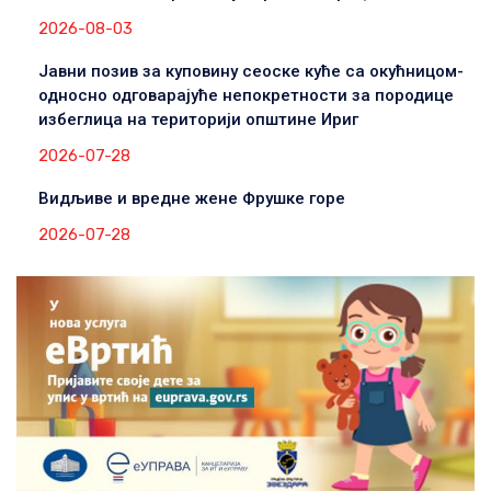
2026-08-03
Јавни позив за куповину сеоске куће са окућницом-
односно одговарајуће непокретности за породице
избеглица на територији општине Ириг
2026-07-28
Видљиве и вредне жене Фрушке горе
2026-07-28