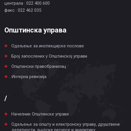
централа : 022 400 600
факс : 022 462 035
Општинска управа
Одељење за инспекцијске послове
Број запослених у Општинској управи
Општински правобранилац
Интерна ревизија
/
Начелник Општинске управе
Одељење за општу и електронску управу, друштвене
делатности, људске ресурсе и аналитику