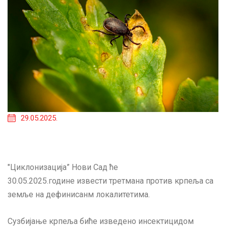
29.05.2025.
"Циклонизација” Нови Сад ће
30.05.2025.године извести третмана против крпеља са
земље на дефинисанм локалитетима.
Сузбијање крпеља биће изведено инсектицидом