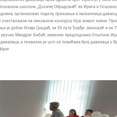
Основном школом ,,Доситеј Обрадовић’’ из Ирига и Основн
рдника, организовао поделу признања и захвалница давао
су учествовали на ликовном конкурсу Крв живот значи. При
ње је добио Илија Средић, за 50 пута Ђорђе Јанковић и за 7
је уручио Миодраг Бебић, заменик председника Општине Ири
давалаца, а похвално је што се повећава број давалаца у В
Ириг.