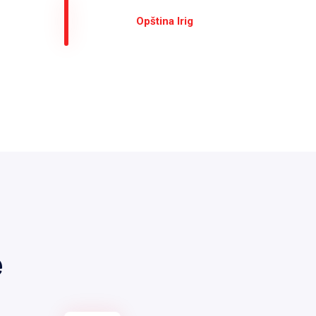
Оpština Irig
е