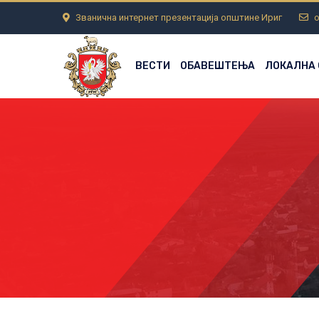
Званична интернет презентација општине Ириг
o
ВЕСТИ
ОБАВЕШТЕЊА
ЛОКАЛНА