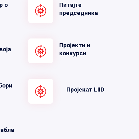
р о
Питајте
председника
Пројекти и
воја
конкурси
бори
Пројекат LIID
табла