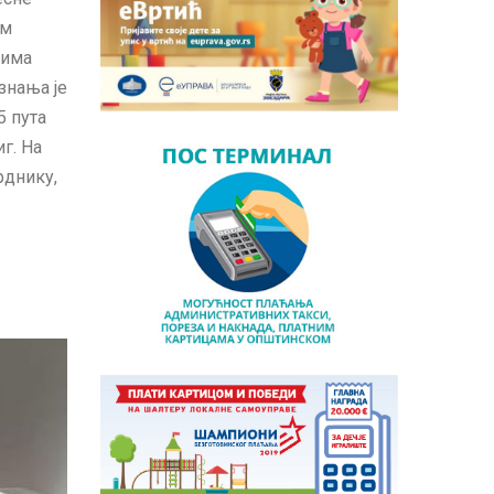
ом
цима
знања је
5 пута
г. На
рднику,