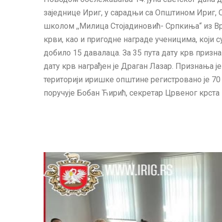
заједнице Ириг, у сарадњи са Општином Ириг, 
школом ,,Милица Стојадиновић- Српкиња“ из В
крви, као и пригодне награде ученицима, који 
добило 15 давалаца. За 35 пута дату крв призна
дату крв награђен је Драган Лазар. Признања 
територији иришке општине регистровано је 70 
поручује Бобан Ћирић, секретар Црвеног крста 