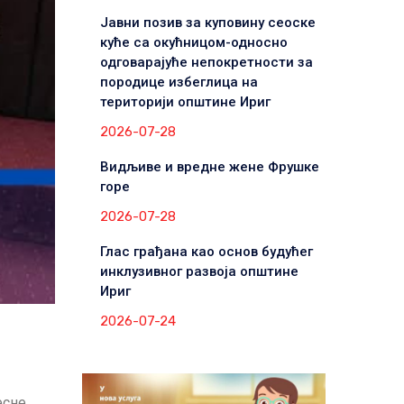
Јавни позив за куповину сеоске
куће са окућницом-односно
одговарајуће непокретности за
породице избеглица на
територији општине Ириг
2026-07-28
Видљиве и вредне жене Фрушке
горе
2026-07-28
Глас грађана као основ будућег
инклузивног развоја општине
Ириг
2026-07-24
есне