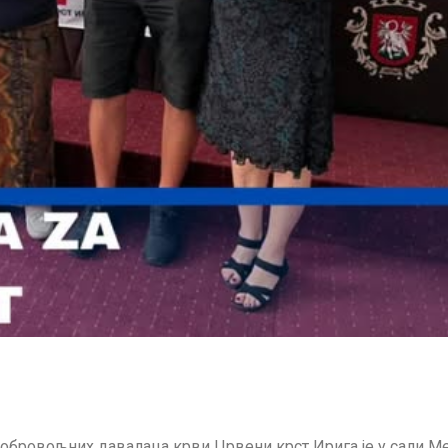
добровољних давалаца крви Црвени крст Ирига је у сали М