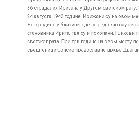
36 страдалих Иризана у Другом светском рату. 
24.августа 1942.године. Ирижани су на овом ме
Богородице у близини, где се редовно служи пар
становника Ирига, где су и покопани. Њихови 
светског рата. Пре три године на овом месту п
свештеници Српске православне цркве Драган