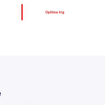
Оpština Irig
е