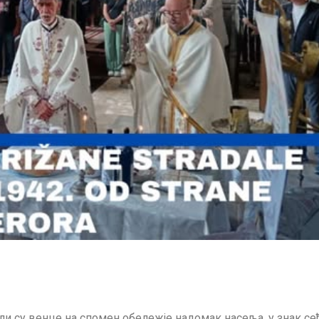
и су венце на спомен обележје надомак насеља, у знак се