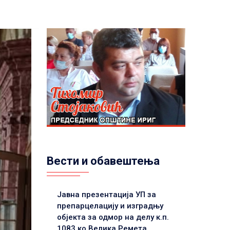
Вести и обавештења
Јавна презентација УП за
препарцелацију и изградњу
објекта за одмор на делу к.п.
1083 ко Велика Ремета