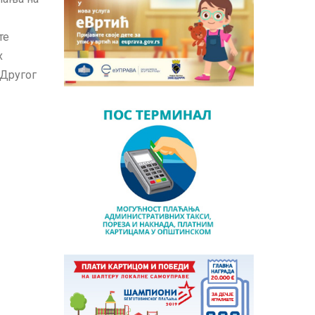
те
х
 Другог