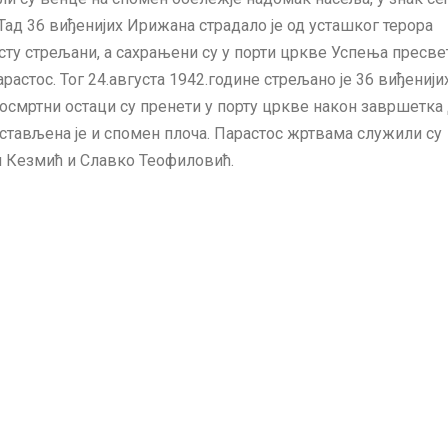
Тад 36 виђенијих Ирижана страдало је од усташког терора
сту стрељани, а сахрањени су у порти цркве Успења пресве
астос. Тог 24.августа 1942.године стрељано је 36 виђенији
посмртни остаци су пренети у порту цркве након завршетка
остављена је и спомен плоча. Парастос жртвама служили су
 Кезмић и Славко Теофиловић.