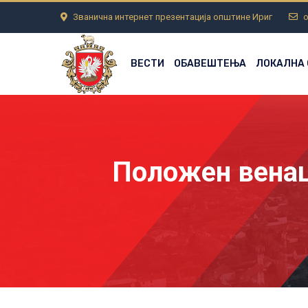
Званична интернет презентација општине Ириг
o
ВЕСТИ
ОБАВЕШТЕЊА
ЛОКАЛНА
Положен венац