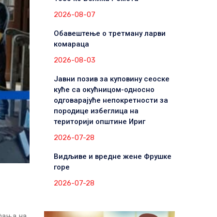
2026-08-07
Обавештење о третману ларви
комараца
2026-08-03
Јавни позив за куповину сеоске
куће са окућницом-односно
одговарајуће непокретности за
породице избеглица на
територији општине Ириг
2026-07-28
Видљиве и вредне жене Фрушке
горе
2026-07-28
ћања на