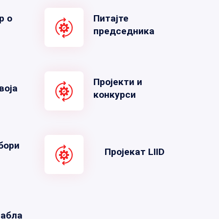
р о
Питајте
председника
Пројекти и
воја
конкурси
бори
Пројекат LIID
табла