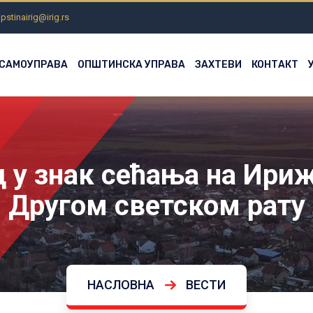
pstinairig@irig.rs
 САМОУПРАВА
ОПШТИНСКА УПРАВА
ЗАХТЕВИ
КОНТАКТ
 у знак сећања на Ириж
Другом светском рату
НАСЛОВНА
ВЕСТИ