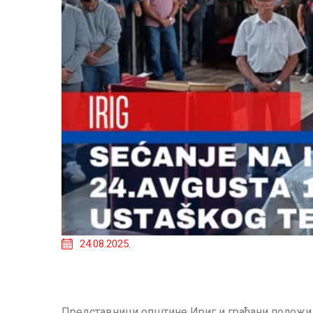
24.08.2025.
Представници општине Ириг и грађани положил