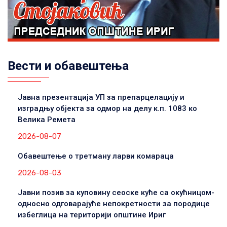
Вести и обавештења
Јавна презентација УП за препарцелацију и
изградњу објекта за одмор на делу к.п. 1083 ко
Велика Ремета
2026-08-07
Обавештење о третману ларви комараца
2026-08-03
Јавни позив за куповину сеоске куће са окућницом-
односно одговарајуће непокретности за породице
избеглица на територији општине Ириг