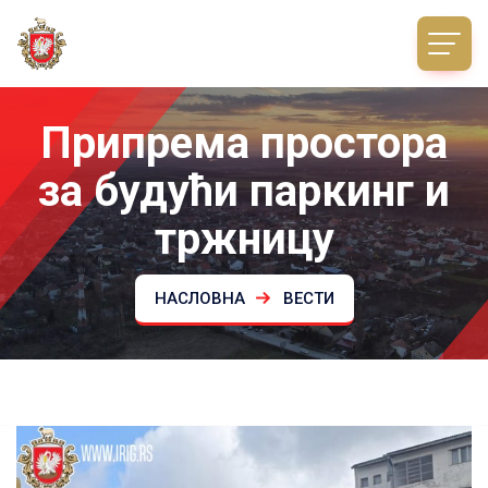
Припрема простора
за будући паркинг и
тржницу
НАСЛОВНА
ВЕСТИ