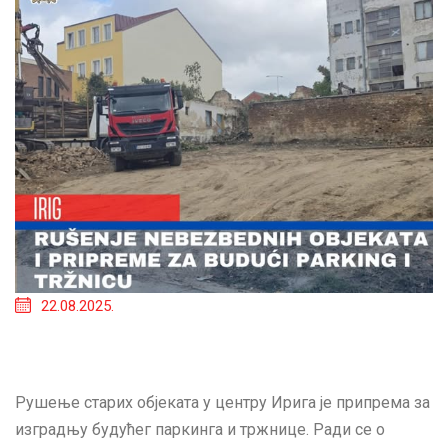
22.08.2025.
Рушење старих објеката у центру Ирига је припрема за
изградњу будућег паркинга и тржнице. Ради се о