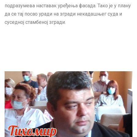
подразумева наставак уређења фасада. Тако је у плану
да се тај посао уради на згради некадашњег суда и
суседној стамбеној згради.