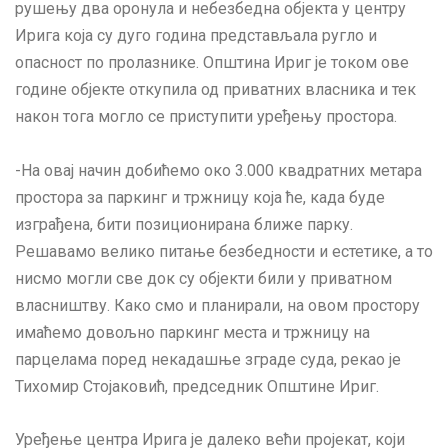
рушењу два оронула и небезбедна објекта у центру
Ирига која су дуго година представљала ругло и
опасност по пролазнике. Општина Ириг је током ове
године објекте откупила од приватних власника и тек
након тога могло се приступити уређењу простора.
-На овај начин добићемо око 3.000 квадратних метара
простора за паркинг и тржницу која ће, када буде
изграђена, бити позиционирана ближе парку.
Решавамо велико питање безбедности и естетике, а то
нисмо могли све док су објекти били у приватном
власништву. Како смо и планирали, на овом простору
имаћемо довољно паркинг места и тржницу на
парцелама поред некадашње зграде суда, рекао је
Тихомир Стојаковић, председник Општине Ириг.
Уређење центра Ирига је далеко већи пројекат, који