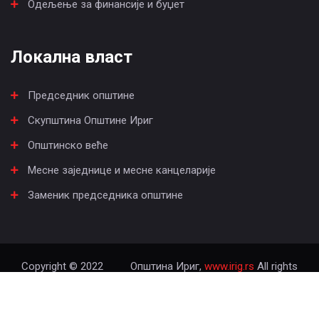
Одељење за финансије и буџет
Локална власт
Председник општине
Скупштина Општине Ириг
Општинско веће
Месне заједнице и месне канцеларије
Заменик председника општине
Copyright © 2022
Општина Ириг,
www.irig.rs
All rights
reserved.
Израда сајта - Геолинк