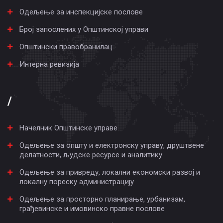
Одељење за инспекцијске послове
Број запослених у Општинској управи
Општински правобранилац
Интерна ревизија
/
Начелник Општинске управе
Одељење за општу и електронску управу, друштвене
делатности, људске ресурсе и аналитику
Одељење за привреду, локални економски развој и
локалну пореску администрацију
Одељење за просторно планирање, урбанизам,
грађевинске и имовинско правне послове