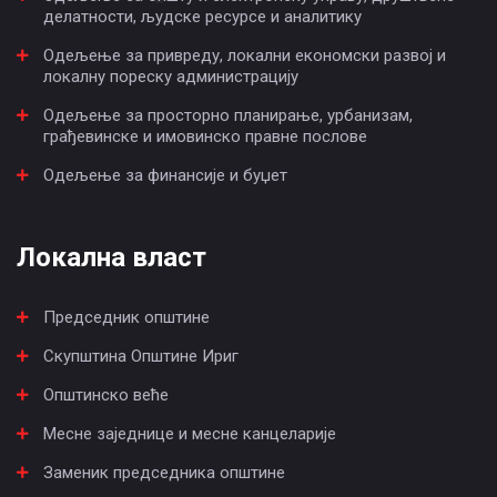
делатности, људске ресурсе и аналитику
Одељење за привреду, локални економски развој и
локалну пореску администрацију
Одељење за просторно планирање, урбанизам,
грађевинске и имовинско правне послове
Одељење за финансије и буџет
Локална власт
Председник општине
Скупштина Општине Ириг
Општинско веће
Месне заједнице и месне канцеларије
Заменик председника општине