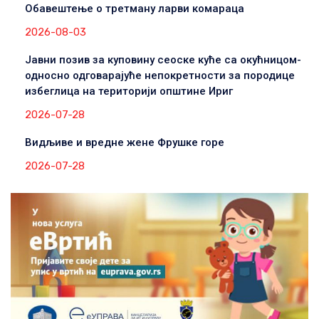
Обавештење о третману ларви комараца
2026-08-03
Јавни позив за куповину сеоске куће са окућницом-
односно одговарајуће непокретности за породице
избеглица на територији општине Ириг
2026-07-28
Видљиве и вредне жене Фрушке горе
2026-07-28