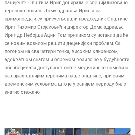
пацијенте. Општина Ириг донирала је специјализовано
теренско возило Дому здравља Ириг, а на
примопредаји су присуствовали председник Општине
Ириг Тихомир Стојаковић и директор Дома здравља
Ириг др Небојша Ацин. Том приликом су истакли да ће
се новим возилом решити деценијски проблем. Са
погоном на сва четири точка, високим клиренсом,
адекватном снагом и опремом возило ће у будућности
обезбеђивати доступност хитне медицинске помоћи и
на најзахтевнијим теренима наше општине, при свим
временским условима што је у ранијем периоду било
знатно отежано.