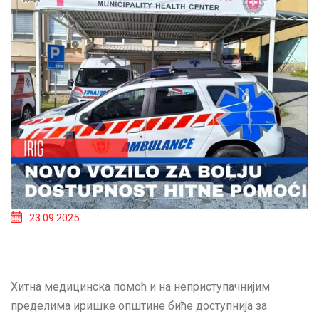
23.09.2025.
Хитна медицинска помоћ и на неприступачнијим
пределима иришке општине биће доступнија за