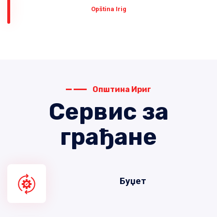
Оpština Irig
Општина Ириг
Сервис за
грађане
Буџет