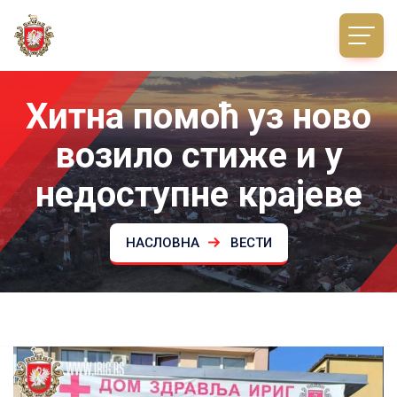
Хитна помоћ уз ново
возило стиже и у
недоступне крајеве
НАСЛОВНА
ВЕСТИ