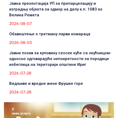
Јавна презентација УП за препарцелацију и
изградњу објекта за одмор на делу к.п. 1083 ко
Велика Ремета
2026-08-07
Обавештење о третману ларви комараца
2026-08-03
Јавни позив за куповину сеоске куће са окућницом-
односно одговарајуће непокретности за породице
избеглица на територији општине Ириг
2026-07-28
Видљиве и вредне жене Фрушке горе
2026-07-28