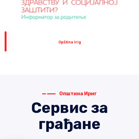
Оpština Irig
Општина Ириг
Сервис за
грађане