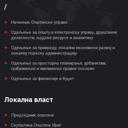
/
Начелник Општинске управе
Одељење за општу и електронску управу, друштвене
делатности, људске ресурсе и аналитику
Одељење за привреду, локални економски развој и
локалну пореску администрацију
Одељење за просторно планирање, урбанизам,
грађевинске и имовинско правне послове
Одељење за финансије и буџет
Локална власт
Председник општине
Скупштина Општине Ириг