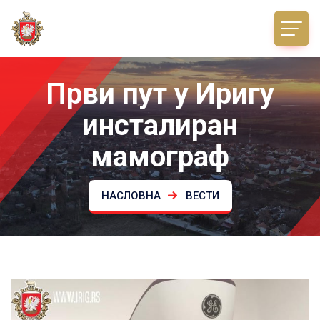
Први пут у Иригу
инсталиран
мамограф
НАСЛОВНА
ВЕСТИ