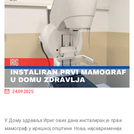
24.09.2025.
У Дому здравља Ириг ових дана инсталиран је први
мамограф у иришкој општини. Нова, најсавременија