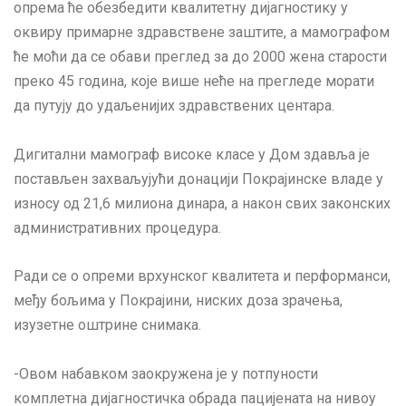
опрема ће обезбедити квалитетну дијагностику у
оквиру примарне здравствене заштите, а мамографом
ће моћи да се обави преглед за до 2000 жена старости
преко 45 година, које више неће на прегледе морати
да путују до удаљенијих здравствених центара.
Дигитални мамограф високе класе у Дом здавља је
постављен захваљујући донацији Покрајинске владе у
износу од 21,6 милиона динара, а након свих законских
административних процедура.
Ради се о опреми врхунског квалитета и перформанси,
међу бољима у Покрајини, ниских доза зрачења,
изузетне оштрине снимака.
-Овом набавком заокружена је у потпуности
комплетна дијагностичка обрада пацијената на нивоу