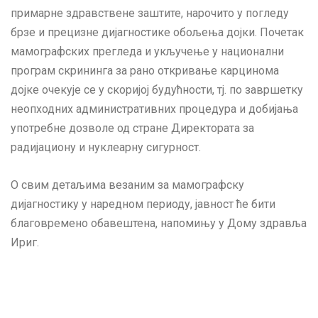
примарне здравствене заштите, нарочито у погледу
брзе и прецизне дијагностике обољења дојки. Почетак
мамографских прегледа и укључење у национални
програм скрининга за рано откривање карцинома
дојке очекује се у скоријој будућности, тј. по завршетку
неопходних административних процедура и добијања
употребне дозволе од стране Директората за
радијациону и нуклеарну сигурност.
О свим детаљима везаним за мамографску
дијагностику у наредном периоду, јавност ће бити
благовремено обавештена, напомињу у Дому здравља
Ириг.