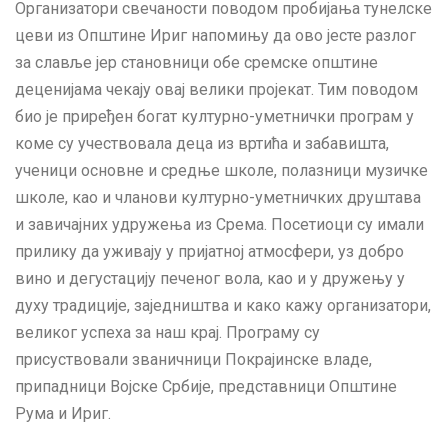
Организатори свечаности поводом пробијања тунелске
цеви из Општине Ириг напомињу да ово јесте разлог
за славље јер становници обе сремске општине
деценијама чекају овај велики пројекат. Тим поводом
био је приређен богат културно-уметнички програм у
коме су учествовала деца из вртића и забавишта,
ученици основне и средње школе, полазници музичке
школе, као и чланови културно-уметничких друштава
и завичајних удружења из Срема. Посетиоци су имали
прилику да уживају у пријатној атмосфери, уз добро
вино и дегустацију печеног вола, као и у дружењу у
духу традиције, заједништва и како кажу организатори,
великог успеха за наш крај. Програму су
присуствовали званичници Покрајинске владе,
припадници Војске Србије, представници Општине
Рума и Ириг.