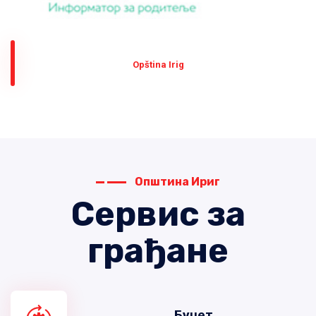
Оpština Irig
Општина Ириг
Сервис за
грађане
Буџет