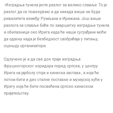
-Изградња тунела јесте разлог за велико славље. То је
разлог да се повезујемо и да никада више не буде
ривалитета између Румљана и Ирижана. Још више
разлога за славље биће по завршетку изградње тунела
и обилазнице око Ирига када ће наши суграђани моћи
да одахну када је безбедност саобраћаја у питању,
оцењују организатори.
Одлучено је и да све док траје изградња
Фрушкогорског коридора поред српске, у центру
Ирига на јарболу стоји и кинеска застава , а која ће
потом бити и део сталне поставке и музејској кући у
Иригу која ће бити посвећена српско кинеском
пријатељству.