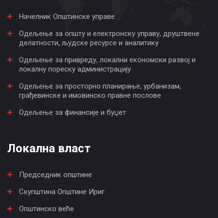
Начелник Општинске управе
Одељење за општу и електронску управу, друштвене
делатности, људске ресурсе и аналитику
Одељење за привреду, локални економски развој и
локалну пореску администрацију
Одељење за просторно планирање, урбанизам,
грађевинске и имовинско правне послове
Одељење за финансије и буџет
Локална власт
Председник општине
Скупштина Општине Ириг
Општинско веће