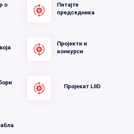
р о
Питајте
председника
Пројекти и
воја
конкурси
бори
Пројекат LIID
табла