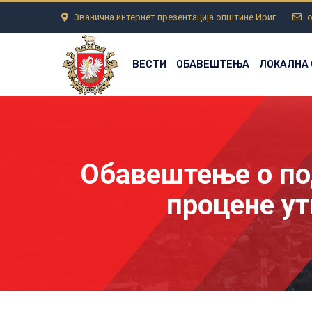
Званична интернет презентација општине Ириг
o
ВЕСТИ
ОБАВЕШТЕЊА
ЛОКАЛНА
Обавештење о по
процене ут