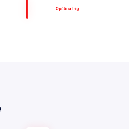
Оpština Irig
е