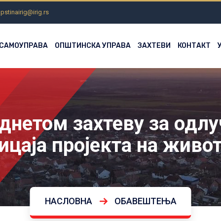
pstinairig@irig.rs
 САМОУПРАВА
ОПШТИНСКА УПРАВА
ЗАХТЕВИ
КОНТАКТ
днетом захтеву за одлу
ицаја пројекта на живо
НАСЛОВНА
ОБАВЕШТЕЊА