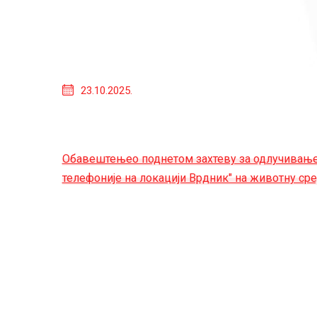
23.10.2025.
Обавештењео поднетом захтеву за одлучивање 
телефоније на локацији Врдник" на животну ср