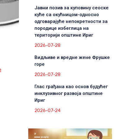
Јавни позив за куповину сеоске
куће са окућницом-односно
одговарајуће непокретности за
породице избеглица на
територији општине Ириг
2026-07-28
Видљиве и вредне жене Фрушке
горе
е
2026-07-28
Глас грађана као основ будућег
инклузивног развоја општине
Ириг
2026-07-24