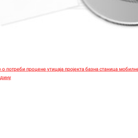
о потреби процене утицаја пројекта базна станица мобилн
едину