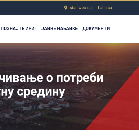
stari web sajt
Latinica
УПОЗНАЈТЕ ИРИГ
ЈАВНЕ НАБАВКЕ
ДОКУМЕНТИ
чивање о потреби
тну средину