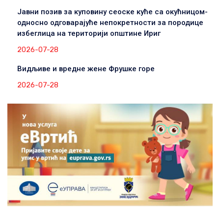
Јавни позив за куповину сеоске куће са окућницом-
односно одговарајуће непокретности за породице
избеглица на територији општине Ириг
2026-07-28
Видљиве и вредне жене Фрушке горе
2026-07-28