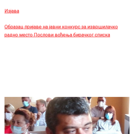
Изјава
Образац пријаве на јавни конкурс за извршилачко
радно место Послови вођења бирачког списка