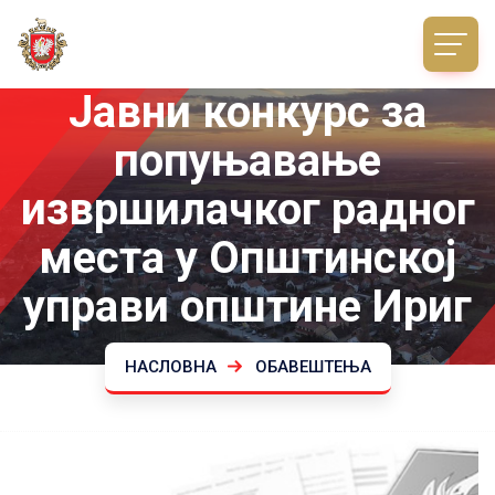
Јавни конкурс за
попуњавање
извршилачког радног
места у Општинској
управи општине Ириг
НАСЛОВНА
ОБАВЕШТЕЊА