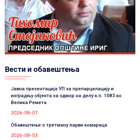
Вести и обавештења
Јавна презентација УП за препарцелацију и
изградњу објекта за одмор на делу к.п. 1083 ко
Велика Ремета
2026-08-07
Обавештење о третману ларви комараца
2026-08-03