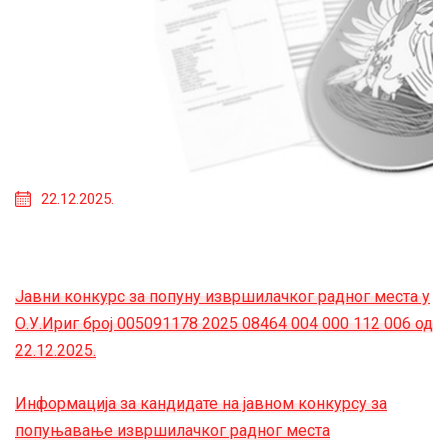
22.12.2025.
Јавни конкурс за попуну извршилачког радног места у
О.У.Ириг број 005091178 2025 08464 004 000 112 006 од
22.12.2025.
Информација за кандидате на јавном конкурсу за
попуњавање извршилачког радног места