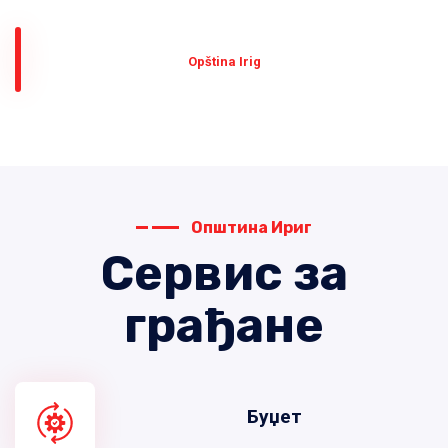
Оpština Irig
Општина Ириг
Сервис за
грађане
Буџет