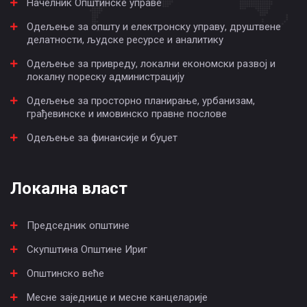
Начелник Општинске управе
Одељење за општу и електронску управу, друштвене
делатности, људске ресурсе и аналитику
Одељење за привреду, локални економски развој и
локалну пореску администрацију
Одељење за просторно планирање, урбанизам,
грађевинске и имовинско правне послове
Одељење за финансије и буџет
Локална власт
Председник општине
Скупштина Општине Ириг
Општинско веће
Месне заједнице и месне канцеларије