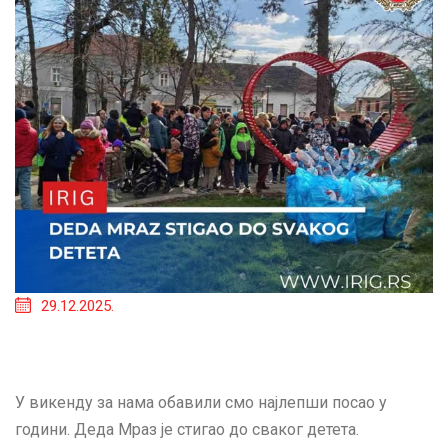
29.12.2025.
У викенду за нама обавили смо најлепши посао у
години. Деда Мраз је стигао до сваког детета.