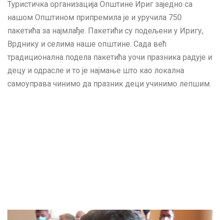
Туристичка организација Општине Ириг заједно са
нашом Општином припремила је и уручила 750
пакетића за најмлађе. Пакетићи су подељени у Иригу,
Врднику и селима наше општине. Сада већ
традиционална подела пакетића уочи празника радује и
децу и одрасле и то је најмање што као локална
самоуправа чинимо да празник деци учинимо лепшим.