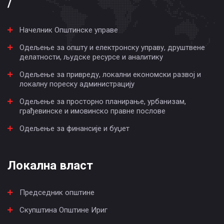
/
Начелник Општинске управе
Одељење за општу и електронску управу, друштвене
делатности, људске ресурсе и аналитику
Одељење за привреду, локални економски развој и
локалну пореску администрацију
Одељење за просторно планирање, урбанизам,
грађевинске и имовинско правне послове
Одељење за финансије и буџет
Локална власт
Председник општине
Скупштина Општине Ириг