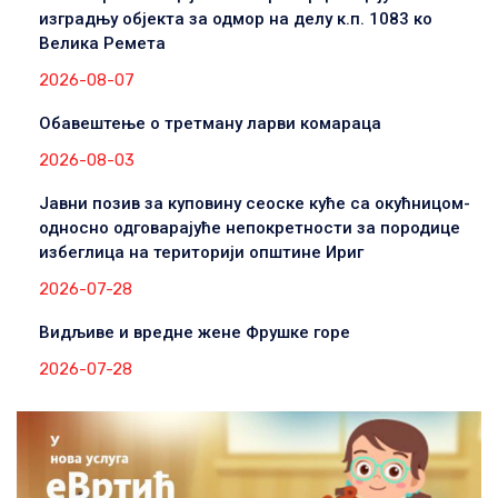
изградњу објекта за одмор на делу к.п. 1083 ко
Велика Ремета
2026-08-07
Обавештење о третману ларви комараца
2026-08-03
Јавни позив за куповину сеоске куће са окућницом-
односно одговарајуће непокретности за породице
избеглица на територији општине Ириг
2026-07-28
Видљиве и вредне жене Фрушке горе
2026-07-28