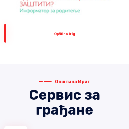
Оpština Irig
Општина Ириг
Сервис за
грађане