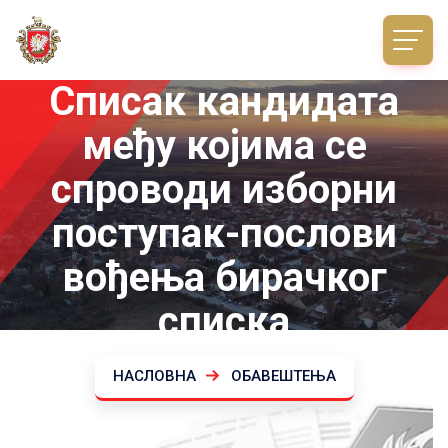
Списак кандидата
међу којима се
спроводи изборни
поступак-послови
вођења бирачког
списка
НАСЛОВНА
ОБАВЕШТЕЊА