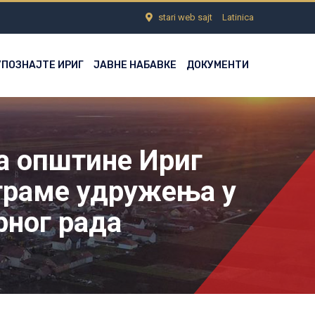
stari web sajt
Latinica
УПОЗНАЈТЕ ИРИГ
ЈАВНЕ НАБАВКЕ
ДОКУМЕНТИ
та општине Ириг
граме удружења у
рног рада