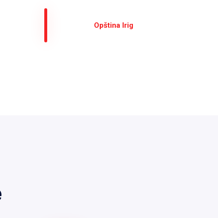
Оpština Irig
е