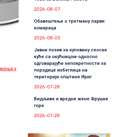
2026-08-07
Обавештење о третману ларви
комараца
2026-08-03
Јавни позив за куповину сеоске
куће са окућницом-односно
одговарајуће непокретности за
ужења у
породице избеглица на
територији општине Ириг
2026-07-28
Видљиве и вредне жене Фрушке
горе
2026-07-28