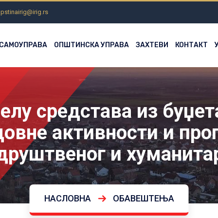
pstinairig@irig.rs
 САМОУПРАВА
ОПШТИНСКА УПРАВА
ЗАХТЕВИ
КОНТАКТ
елу средстава из буџе
довне активности и про
друштвеног и хуманита
НАСЛОВНА
ОБАВЕШТЕЊА