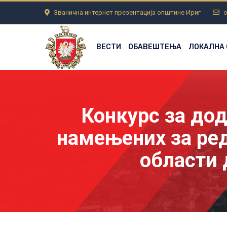
Званична интернет презентација општине Ириг
o
ВЕСТИ
ОБАВЕШТЕЊА
ЛОКАЛНА
Конкурс за дод
намењених за ре
области 