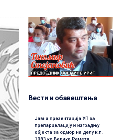
Вести и обавештења
Јавна презентација УП за
препарцелацију и изградњу
објекта за одмор на делу к.п.
1083 ко Велика Ремета