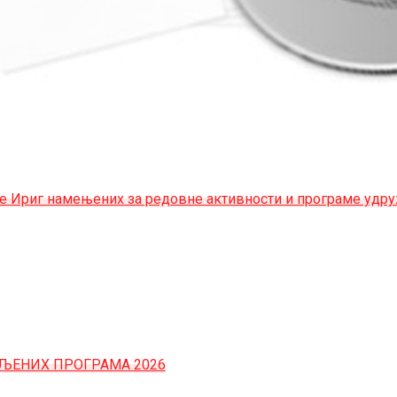
не Ириг намењених за редовне активности и програме удр
ЉЕНИХ ПРОГРАМА 2026