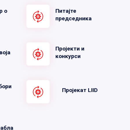
р о
Питајте
председника
Пројекти и
воја
конкурси
бори
Пројекат LIID
табла