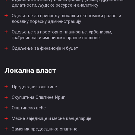
делатности, људске ресурсе и аналитику
Одељење за привреду, локални економски развој и
локалну пореску администрацију
Одељење за просторно планирање, урбанизам,
грађевинске и имовинско правне послове
Одељење за финансије и буџет
Локална власт
Председник општине
Скупштина Општине Ириг
Општинско веће
Месне заједнице и месне канцеларије
Заменик председника општине