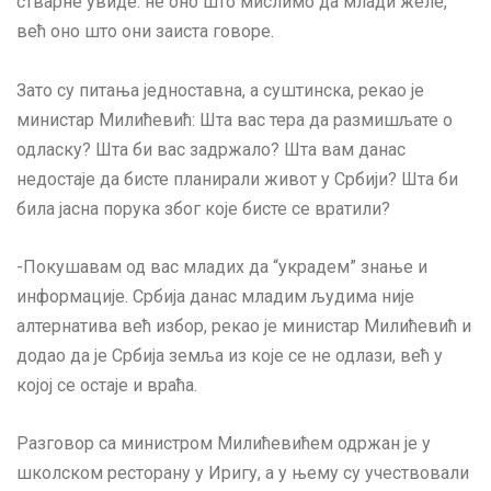
стварне увиде: не оно што мислимо да млади желе,
већ оно што они заиста говоре.
Зато су питања једноставна, а суштинска, рекао је
министар Милићевић: Шта вас тера да размишљате о
одласку? Шта би вас задржало? Шта вам данас
недостаје да бисте планирали живот у Србији? Шта би
била јасна порука због које бисте се вратили?
-Покушавам од вас младих да “украдем” знање и
информације. Србија данас младим људима није
алтернатива већ избор, рекао је министар Милићевић и
додао да је Србија земља из које се не одлази, већ у
којој се остаје и враћа.
Разговор са министром Милићевићем одржан је у
школском ресторану у Иригу, а у њему су учествовали