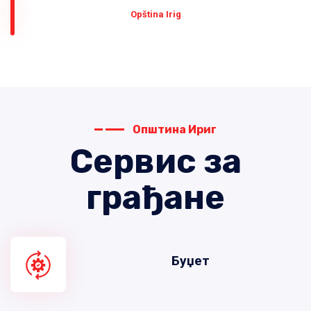
Оpština Irig
Општина Ириг
Сервис за
грађане
Буџет