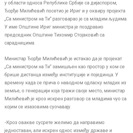
у области односа Републике Србије са дијаспором,
Ђорђе Милићевић посетио је Ириг и у оквиру пројекта
„Са министром на Ти“ разговарао је са младим људима.
У име Општине Ириг министра је поздравио
председник Општине Тихомир Стојаковић са
сарадницима.
Министар Ђорђе Милићевић је истакао да је пројекат
„Са министром на Ти“ замишљен као простор у ком се
брише дистанца између институције и појединца. У
времену када се прича о наводном одласку младих из
земље, о генерацији која тражи своје место, министар
Милићевић је кроз искрен разговор са младима чуо са
којим се изазовима суочавају.
-Кроз овакве сусрете желимо да направимо
једноставан, али искрен однос између државе и