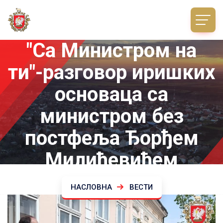
"Са Министром на
ти"-разговор иришких
основаца са
министром без
постфеља Ђорђем
Милићевићем
НАСЛОВНА
ВЕСТИ