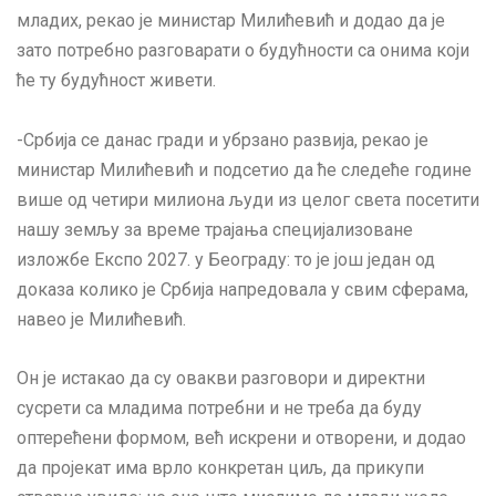
младих, рекао је министар Милићевић и додао да је
зато потребно разговарати о будућности са онима који
ће ту будућност живети.
-Србија се данас гради и убрзано развија, рекао је
министар Милићевић и подсетио да ће следеће године
више од четири милиона људи из целог света посетити
нашу земљу за време трајања специјализоване
изложбе Експо 2027. у Београду: то је још један од
доказа колико је Србија напредовала у свим сферама,
навео је Милићевић.
Он је истакао да су овакви разговори и директни
сусрети са младима потребни и не треба да буду
оптерећени формом, већ искрени и отворени, и додао
да пројекат има врло конкретан циљ, да прикупи