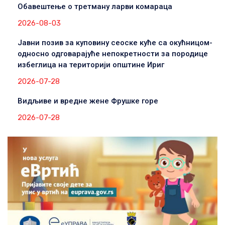
Обавештење о третману ларви комараца
2026-08-03
Јавни позив за куповину сеоске куће са окућницом-
односно одговарајуће непокретности за породице
избеглица на територији општине Ириг
2026-07-28
Видљиве и вредне жене Фрушке горе
2026-07-28