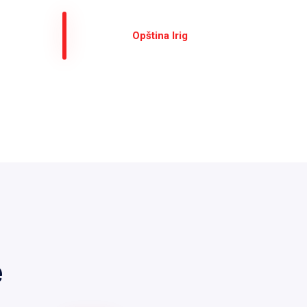
Оpština Irig
е