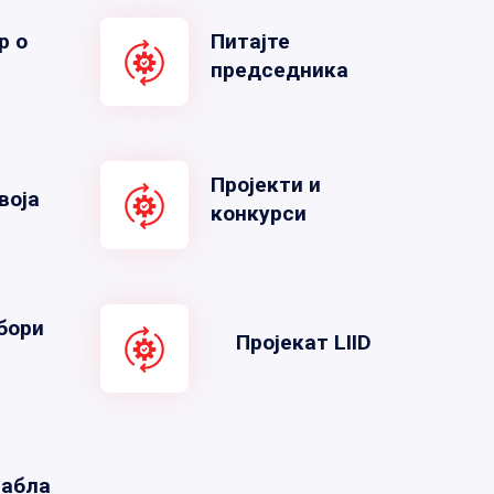
р о
Питајте
председника
Пројекти и
воја
конкурси
бори
Пројекат LIID
табла