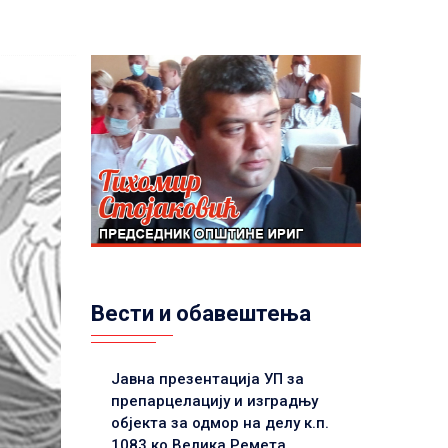
Вести и обавештења
Јавна презентација УП за
препарцелацију и изградњу
објекта за одмор на делу к.п.
1083 ко Велика Ремета