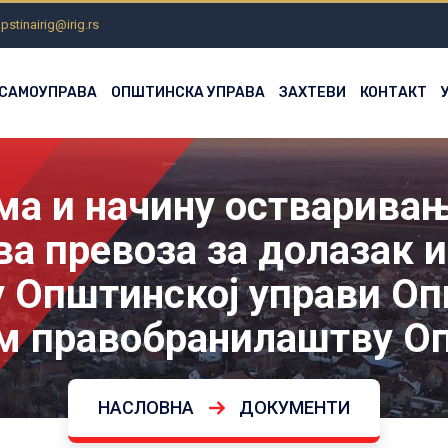
pstinairig@irig.rs
 САМОУПРАВА
ОПШТИНСКА УПРАВА
ЗАХТЕВИ
КОНТАКТ
ма и начину остваривањ
а превоза за долазак и
у Општинској управи Оп
 правобранилаштву О
НАСЛОВНА
ДОКУМЕНТИ