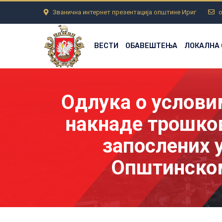
Званична интернет презентација општине Ириг
o
ВЕСТИ
ОБАВЕШТЕЊА
ЛОКАЛНА
Одлука о услови
накнаде трошков
запослених 
Општинском