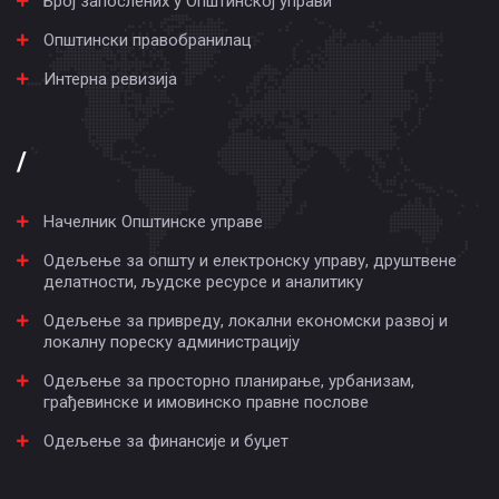
Број запослених у Општинској управи
Општински правобранилац
Интерна ревизија
/
Начелник Општинске управе
Одељење за општу и електронску управу, друштвене
делатности, људске ресурсе и аналитику
Одељење за привреду, локални економски развој и
локалну пореску администрацију
Одељење за просторно планирање, урбанизам,
грађевинске и имовинско правне послове
Одељење за финансије и буџет