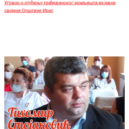
Уговор о отуђењу грађевинског земљишта из јавне
својине Општине Ириг