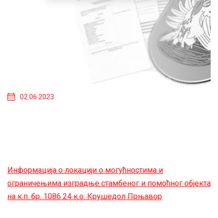
02.06.2023.
Информација о локацији о могућностима и
ограничењима изградње стамбеног и помоћног објекта
на к.п. бр. 1086 24 к.о. Крушедол Прњавор