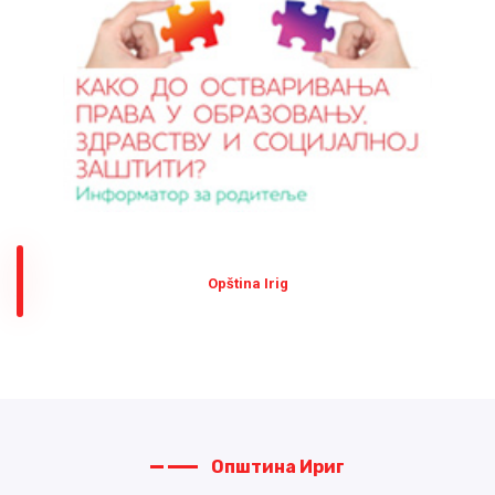
Оpština Irig
Општина Ириг