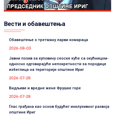
Вести и обавештења
Обавештење о третману ларви комараца
2026-08-03
Јавни позив за куповину сеоске куће са окућницом-
односно одговарајуће непокретности за породице
избеглица на територији општине Ириг
2026-07-28
Видљиве и вредне жене Фрушке горе
2026-07-28
Глас грађана као основ будућег инклузивног развоја
општине Ириг