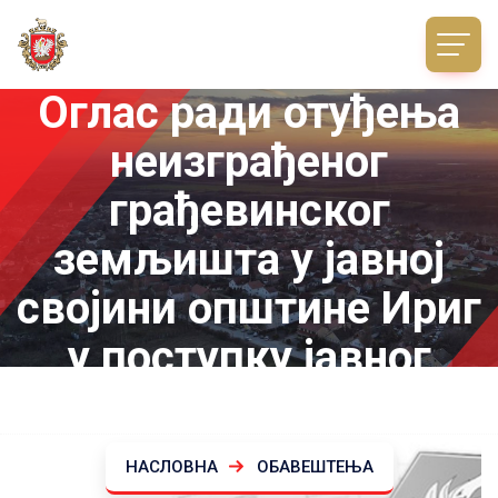
Оглас ради отуђења
неизграђеног
грађевинског
земљишта у јавној
својини општине Ириг
у поступку јавног
надметања
НАСЛОВНА
ОБАВЕШТЕЊА