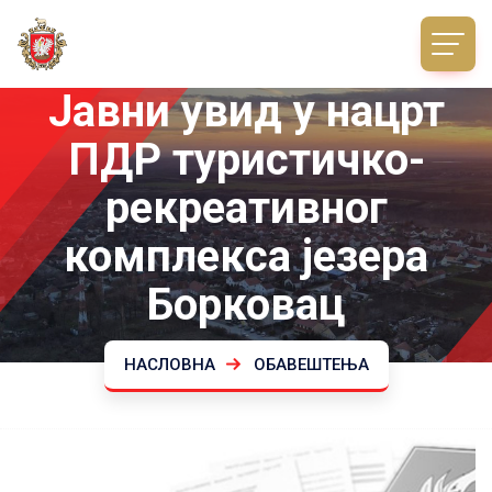
Јавни увид у нацрт
ПДР туристичко-
рекреативног
комплекса језера
Борковац
НАСЛОВНА
ОБАВЕШТЕЊА