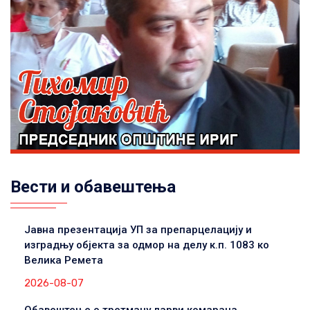
Вести и обавештења
Јавна презентација УП за препарцелацију и
изградњу објекта за одмор на делу к.п. 1083 ко
Велика Ремета
2026-08-07
Обавештење о третману ларви комараца