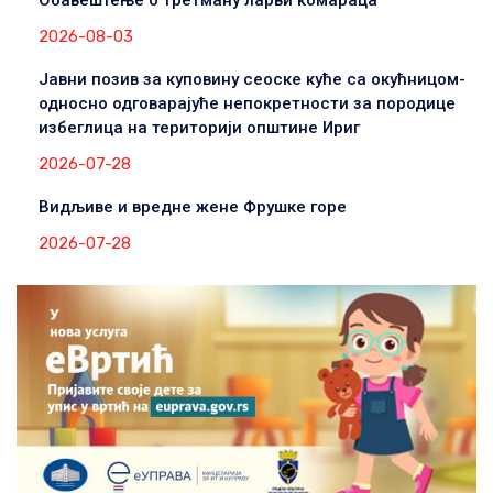
2026-08-03
Јавни позив за куповину сеоске куће са окућницом-
односно одговарајуће непокретности за породице
избеглица на територији општине Ириг
2026-07-28
Видљиве и вредне жене Фрушке горе
2026-07-28