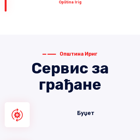
Оpština Irig
Општина Ириг
Сервис за
грађане
Буџет