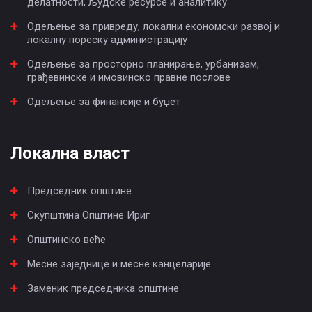
делатности, људске ресурсе и аналитику
Одељење за привреду, локални економски развој и
локалну пореску администрацију
Одељење за просторно планирање, урбанизам,
грађевинске и имовинско правне послове
Одељење за финансије и буџет
Локална власт
Председник општине
Скупштина Општине Ириг
Општинско веће
Месне заједнице и месне канцеларије
Заменик председника општине