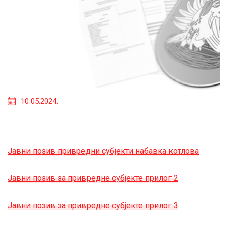
10.05.2024.
Јавни позив привредни субјекти набавка котлова
Јавни позив за привредне субјекте прилог 2
Јавни позив за привредне субјекте прилог 3