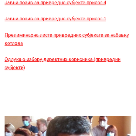
Јавни позив за привредне субјекте прилог 4
Јавни позив за привредне субјекте прилог 1
Прелиминарна листа привредних субјеката за набавку
котлова
Одлука о избору директних корисника (привредни
субјекти)