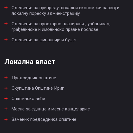
Одељење за привреду, локални економски развој и
локалну пореску администрацију
Одељење за просторно планирање, урбанизам,
грађевинске и имовинско правне послове
Одељење за финансије и буџет
Локална власт
Председник општине
Скупштина Општине Ириг
Општинско веће
Месне заједнице и месне канцеларије
Заменик председника општине