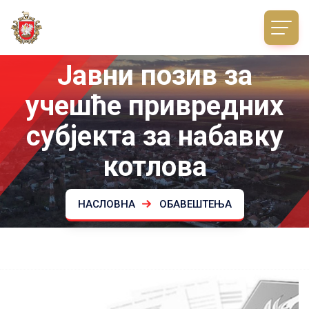
Јавни позив за
учешће привредних
субјекта за набавку
котлова
НАСЛОВНА
ОБАВЕШТЕЊА