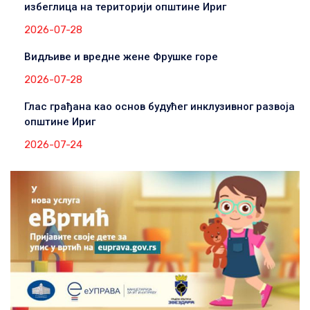
избеглица на територији општине Ириг
2026-07-28
Видљиве и вредне жене Фрушке горе
2026-07-28
Глас грађана као основ будућег инклузивног развоја
општине Ириг
2026-07-24