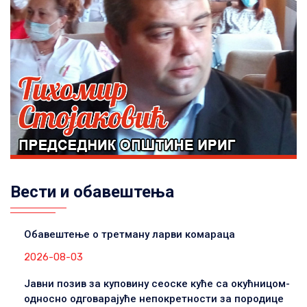
Вести и обавештења
Обавештење о третману ларви комараца
2026-08-03
Јавни позив за куповину сеоске куће са окућницом-
односно одговарајуће непокретности за породице