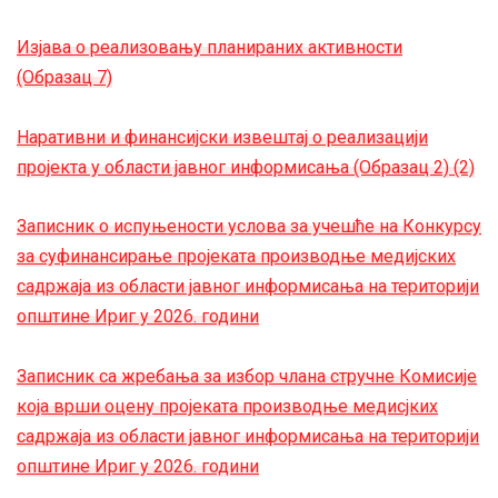
Изјава о реализовању планираних активности
(Образац 7)
Наративни и финансијски извештај о реализацији
пројекта у области јавног информисања (Образац 2) (2)
Записник о испуњености услова за учешће на Конкурсу
за суфинансирање пројеката производње медијских
садржаја из области јавног информисања на територији
општине Ириг у 2026. години
Записник са жребања за избор члана стручне Комисије
која врши оцену пројеката производње медисјких
садржаја из области јавног информисања на територији
општине Ириг у 2026. години