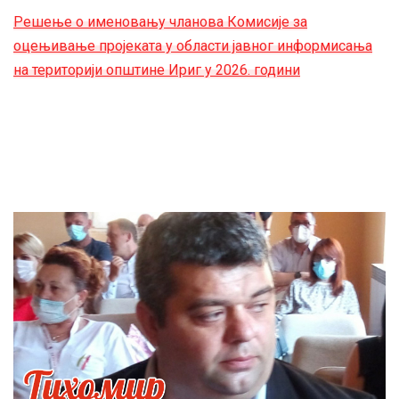
Решење о именовању чланова Комисије за
оцењивање пројеката у области јавног информисања
на територији општине Ириг у 2026. години