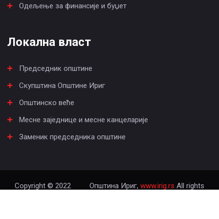
Одељење за финансије и буџет
Локална власт
Председник општине
Скупштина Општине Ириг
Општинско веће
Месне заједнице и месне канцеларије
Заменик председника општине
Copyright © 2022
Општина Ириг,
www.irig.rs
All rights
reserved.
Израда сајта - Геолинк