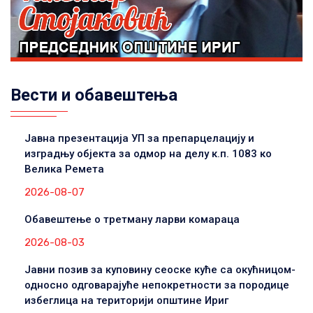
Вести и обавештења
Јавна презентација УП за препарцелацију и
изградњу објекта за одмор на делу к.п. 1083 ко
Велика Ремета
2026-08-07
Обавештење о третману ларви комараца
2026-08-03
Јавни позив за куповину сеоске куће са окућницом-
односно одговарајуће непокретности за породице
избеглица на територији општине Ириг