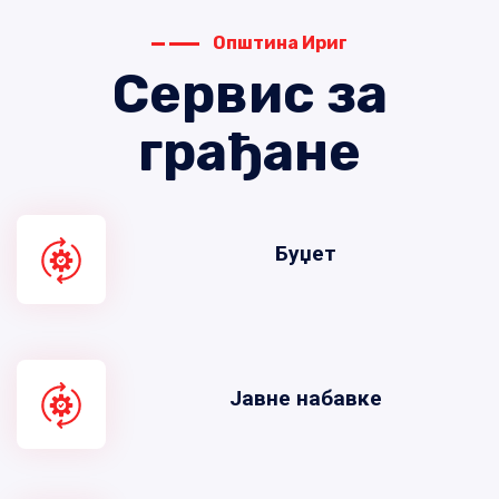
Општина Ириг
Сервис за
грађане
Буџет
Јавне набавке