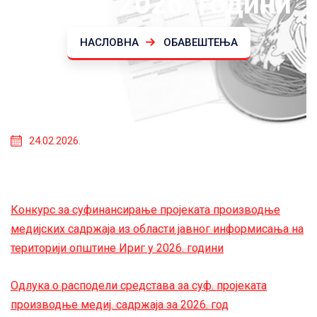
Ириг у 2026. години
НАСЛОВНА
ОБАВЕШТЕЊА
24.02.2026.
Конкурс за суфинансирање проjеката производње
медијских садржаја из области jавног информисања на
територији општине Ириг у 2026. години
Одлука о расподели средстава за суф. пројеката
производње медиј. садржаја за 2026. год