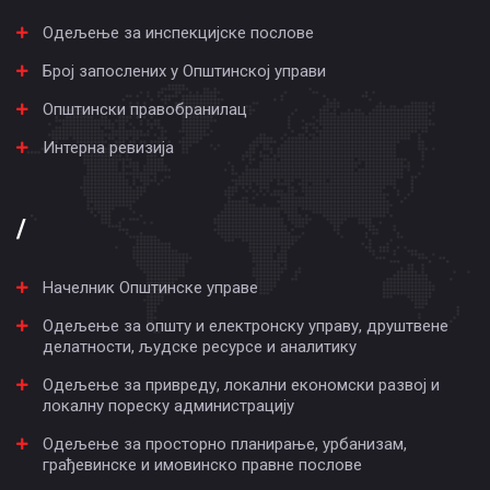
Одељење за инспекцијске послове
Број запослених у Општинској управи
Општински правобранилац
Интерна ревизија
/
Начелник Општинске управе
Одељење за општу и електронску управу, друштвене
делатности, људске ресурсе и аналитику
Одељење за привреду, локални економски развој и
локалну пореску администрацију
Одељење за просторно планирање, урбанизам,
грађевинске и имовинско правне послове