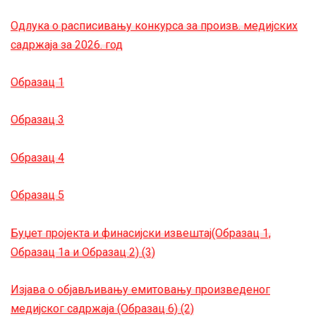
Одлука о расписивању конкурса за произв. медијских
садржаја за 2026. год
Образац 1
Образац 3
Образац 4
Образац 5
Буџет пројекта и финасијски извештај(Образац 1,
Образац 1а и Образац 2) (3)
Изјава о објављивању емитовању произведеног
медијског садржаја (Образац 6) (2)