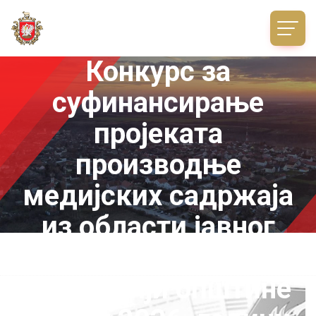
Конкурс за
суфинансирање
проjеката
производње
медијских садржаја
из области jавног
информисања на
територији општине